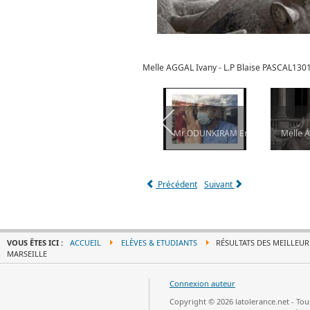
Melle AGGAL Ivany - L.P Blaise PASCAL13
ASCAL13012 MARSEILLE
abriel - L.P Blaise PASCAL13012 MARSEILLE
GRAFFEUR : ZECO
Mr ODUNKIRAM Emrah - L.P Blais
Melle 
Précédent
Suivant
VOUS ÊTES ICI :
ACCUEIL
ELÈVES & ETUDIANTS
RÉSULTATS DES MEILLEURE
MARSEILLE
Connexion auteur
Copyright © 2026 latolerance.net - To