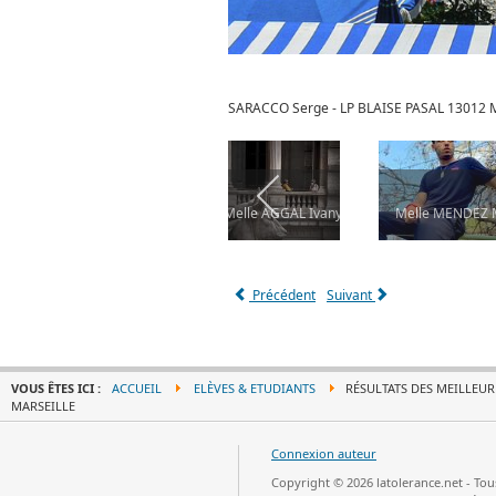
SARACCO Serge - LP BLAISE PASAL 13012 
ARSEILLE
Mr ODUNKIRAM Emrah - L.P Blaise PASCAL13012 MARSEILLE
Melle AGGAL Ivany - L.P Blaise PASCAL130
Melle MENDEZ M
Précédent
Suivant
VOUS ÊTES ICI :
ACCUEIL
ELÈVES & ETUDIANTS
RÉSULTATS DES MEILLEURE
MARSEILLE
Connexion auteur
Copyright © 2026 latolerance.net - To