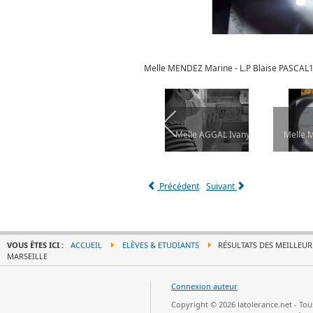
Melle MENDEZ Marine - L.P Blaise PASCA
L13012 MARSEILLE
pin Lucie - L.P Blaise PASCAL13012 MARSEILLE
Mr ODUNKIRAM Emrah - L.P Blaise PASCAL13012 MARSEILLE
Melle AGGAL Ivany - L.P Blaise P
Melle 
Précédent
Suivant
VOUS ÊTES ICI :
ACCUEIL
ELÈVES & ETUDIANTS
RÉSULTATS DES MEILLEURE
MARSEILLE
Connexion auteur
Copyright © 2026 latolerance.net - To