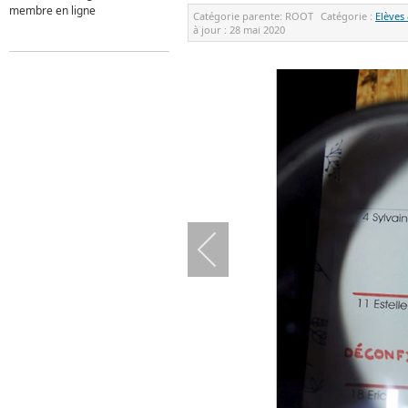
membre en ligne
Catégorie parente:
ROOT
Catégorie :
Elèves
à jour :
28 mai 2020