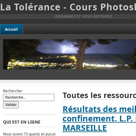
La Tolérance - Cours Photo
DEMANDEZ ET VOUS RECEVREZ
Accueil
Rechercher
Toutes les ressourc
Résultats des mei
confinement. L.P.
QUI EST EN LIGNE
MARSEILLE
Nous avons 73 guests et aucun