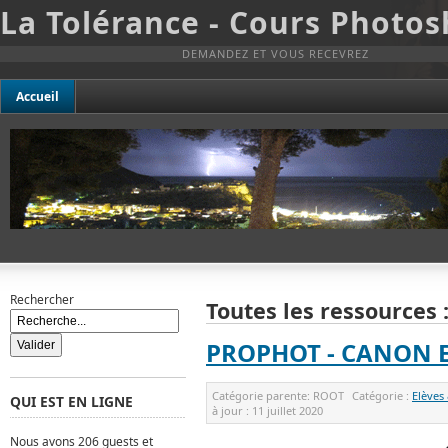
La Tolérance - Cours Photo
DEMANDEZ ET VOUS RECEVREZ
Accueil
Rechercher
Toutes les ressources 
PROPHOT - CANON E
Catégorie parente:
ROOT
Catégorie :
Elèves
QUI EST EN LIGNE
à jour :
11 juillet 2020
Nous avons 206 guests et