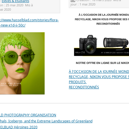
 :
Elèves & Etudiants
jour :
1 mai 2020
on :
25 mai 2020
Mis à
ai 2020
s://www.hasselblad.com/stories/flora-
s-new-x1d-ii-50c/
À l'OCCASION DE LA JOURNÉE MOND
RECYCLAGE, NIKON VOUS PROPOSE 
PRODUITS
RECONDITIONNÉS
D PHOTOGRAPHY ORGANISATION
als, Icebergs, and the Extreme Landscapes of Greenland
ELBLAD Héroïnes 2020