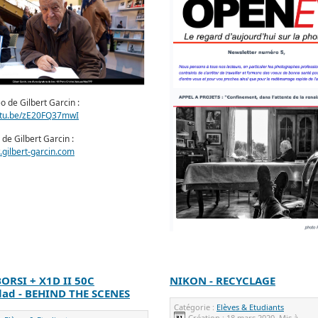
éo de Gilbert Garcin :
outu.be/zE20FQ37mwI
l de Gilbert Garcin :
.gilbert-garcin.com
ORSI + X1D II 50C
NIKON - RECYCLAGE
lad - BEHIND THE SCENES
Catégorie :
Elèves & Etudiants
Création :
18 mars 2020
Mis à