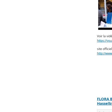
Voir la vid
https://y
site officie
http://www
FLORA B
Hasselb