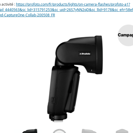
 activité :
https://profoto.com/fr/products/lights/on-camera-flashes/profoto-a1?
ail_4440563&sc_lid=315791253&sc_uid=26S7yNN2qD&sc_llid=9178&sc_eh=58
and-CaptureOne-Collab-200508_FR