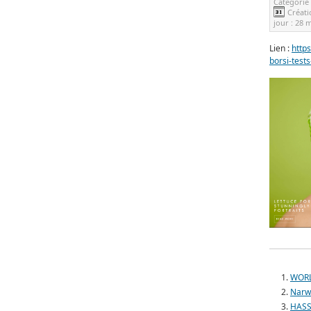
Catégorie
Créati
jour :
28 m
Lien :
http
borsi-test
WORL
Narwh
HASS