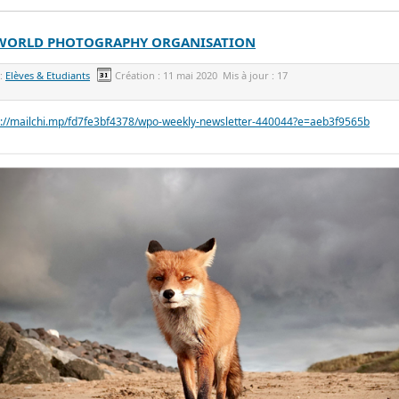
 WORLD PHOTOGRAPHY ORGANISATION
 :
Elèves & Etudiants
Création :
11 mai 2020
Mis à jour :
17
s://mailchi.mp/fd7fe3bf4378/wpo-weekly-newsletter-440044?e=aeb3f9565b