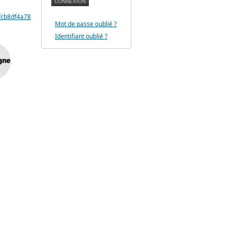
efcb8df4a78d411&utm_medium=email&utm_source=BrandStoreContent&utm_ca
Mot de passe oublié ?
Identifiant oublié ?