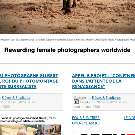
U PHOTOGRAPHE GILBERT
APPEL À PROJET : "CONFINE
, ROI DU PHOTOMONTAGE
DANS L'ATTENTE DE LA
STE SURRÉALISTE
RENAISSANCE"
 :
Elèves & Etudiants
Catégorie :
Elèves & Etudiants
on :
19 avril 2020
Mis à
Création :
28 mars 2020
Mis à
i 2020
jour :
1 mai 2020
POUR S'INCRIRE
LE NO
OPENEYE est ICI