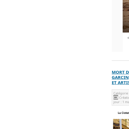
MORT D
GARCIN
ET ARTI
Catégorie
Créati
jour :
1 ma