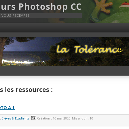
Cours Photoshop CC
 VOUS RECEVREZ
s les ressources :
TO A 1
 :
Elèves & Etudiants
Création :
10 mai 2020
Mis à jour :
10